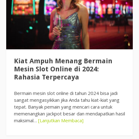
Kiat Ampuh Menang Bermain
Mesin Slot Online di 2024:
Rahasia Terpercaya
Bermain mesin slot online di tahun 2024 bisa jadi
sangat mengasyikkan jika Anda tahu kiat-kiat yang
tepat. Banyak pemain yang mencari cara untuk
memenangkan jackpot besar dan mendapatkan hasil
maksimal…
[Lanjutkan Membaca]