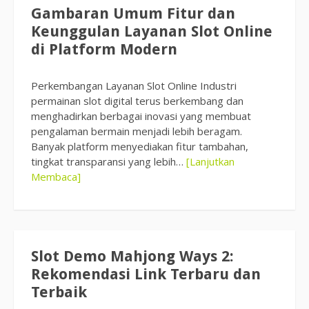
Gambaran Umum Fitur dan
Keunggulan Layanan Slot Online
di Platform Modern
Perkembangan Layanan Slot Online Industri
permainan slot digital terus berkembang dan
menghadirkan berbagai inovasi yang membuat
pengalaman bermain menjadi lebih beragam.
Banyak platform menyediakan fitur tambahan,
tingkat transparansi yang lebih…
[Lanjutkan
Membaca]
Slot Demo Mahjong Ways 2:
Rekomendasi Link Terbaru dan
Terbaik