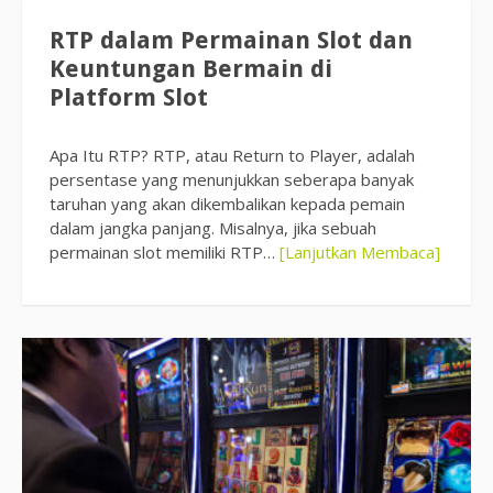
RTP dalam Permainan Slot dan
Keuntungan Bermain di
Platform Slot
Apa Itu RTP? RTP, atau Return to Player, adalah
persentase yang menunjukkan seberapa banyak
taruhan yang akan dikembalikan kepada pemain
dalam jangka panjang. Misalnya, jika sebuah
permainan slot memiliki RTP…
[Lanjutkan Membaca]