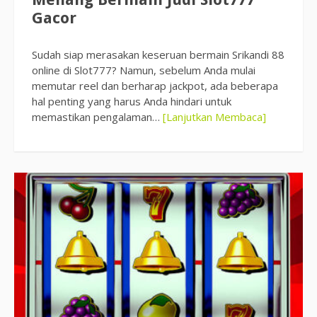
Gacor
Sudah siap merasakan keseruan bermain Srikandi 88
online di Slot777? Namun, sebelum Anda mulai
memutar reel dan berharap jackpot, ada beberapa
hal penting yang harus Anda hindari untuk
memastikan pengalaman…
[Lanjutkan Membaca]