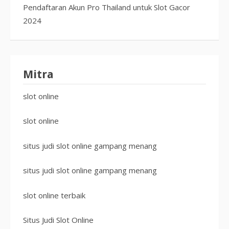
Pendaftaran Akun Pro Thailand untuk Slot Gacor
2024
Mitra
slot online
slot online
situs judi slot online gampang menang
situs judi slot online gampang menang
slot online terbaik
Situs Judi Slot Online