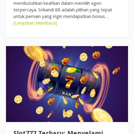
membutuhkan keahlian dalam memilih agen
terpercaya. Srikandi 88 adalah pilihan yang tepat
untuk pemain yang ingin mendapatkan bonus…
[Lanjutkan Membaca]
Slot777 Terbaru: Menyelami