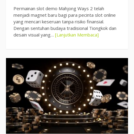
Permainan slot demo Mahjong Ways 2 telah
menjadi magnet baru bagi para pecinta slot online
yang mencari keseruan tanpa risiko finansial.
Dengan sentuhan budaya tradisional Tiongkok dan
desain visual yang…
[Lanjutkan Membaca]