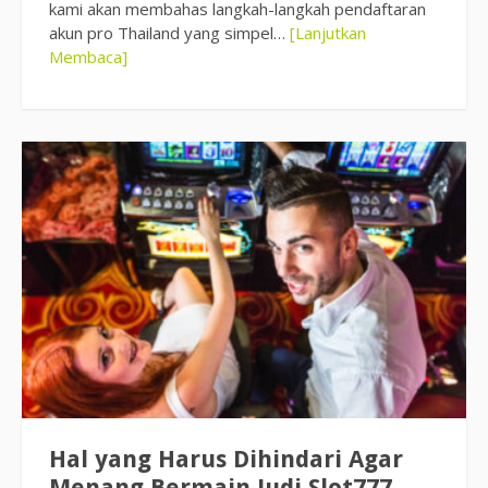
kami akan membahas langkah-langkah pendaftaran
akun pro Thailand yang simpel…
[Lanjutkan
Membaca]
Hal yang Harus Dihindari Agar
Menang Bermain Judi Slot777