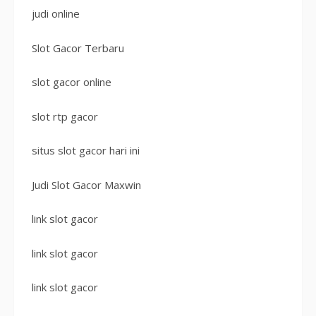
judi online
Slot Gacor Terbaru
slot gacor online
slot rtp gacor
situs slot gacor hari ini
Judi Slot Gacor Maxwin
link slot gacor
link slot gacor
link slot gacor