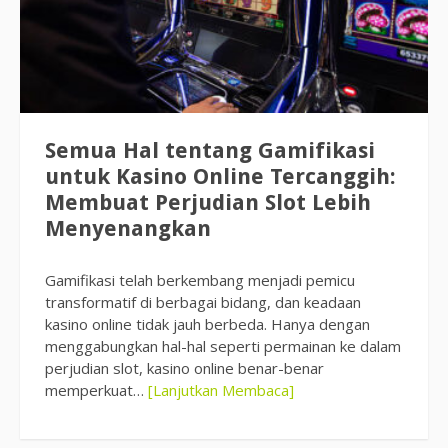
Semua Hal tentang Gamifikasi
untuk Kasino Online Tercanggih:
Membuat Perjudian Slot Lebih
Menyenangkan
Gamifikasi telah berkembang menjadi pemicu
transformatif di berbagai bidang, dan keadaan
kasino online tidak jauh berbeda. Hanya dengan
menggabungkan hal-hal seperti permainan ke dalam
perjudian slot, kasino online benar-benar
memperkuat…
[Lanjutkan Membaca]